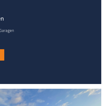
en
 Garagen