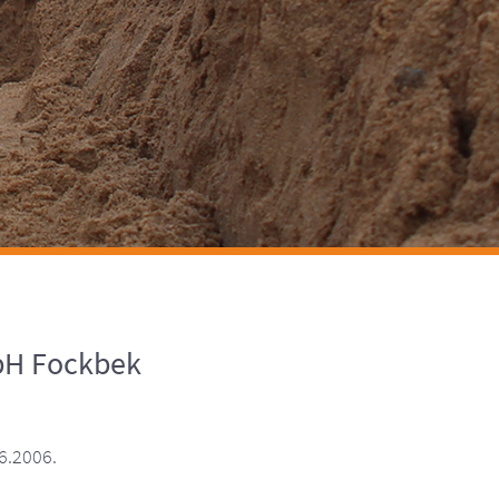
bH Fockbek
6.2006.