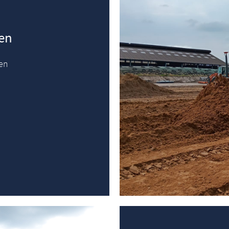
en
en