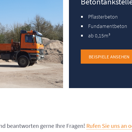
Betontankstell
Pflasterbeton
Fundamentbeton
ab 0,15m³
BEISPIELE ANSEHEN
und beantworten gerne Ihre Fragen!
Rufen Sie uns an 